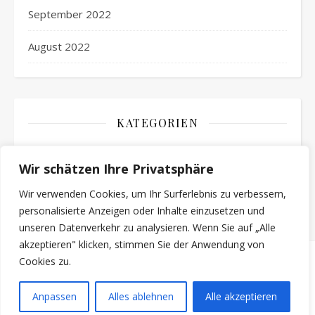
September 2022
August 2022
KATEGORIEN
Aktuelles
Wir schätzen Ihre Privatsphäre
Veranstaltungen
Wir verwenden Cookies, um Ihr Surferlebnis zu verbessern,
personalisierte Anzeigen oder Inhalte einzusetzen und
unseren Datenverkehr zu analysieren. Wenn Sie auf „Alle
akzeptieren" klicken, stimmen Sie der Anwendung von
Cookies zu.
2026 Gilbert Konnert
Ashe Theme von
WP
Impressum
Datenschutzerklärung
Anpassen
Alles ablehnen
Alle akzeptieren
Royal
.