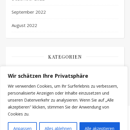
September 2022
August 2022
KATEGORIEN
Aktuelles
Wir schätzen Ihre Privatsphäre
Veranstaltungen
Wir verwenden Cookies, um Ihr Surferlebnis zu verbessern,
personalisierte Anzeigen oder Inhalte einzusetzen und
unseren Datenverkehr zu analysieren. Wenn Sie auf „Alle
akzeptieren" klicken, stimmen Sie der Anwendung von
Cookies zu.
2026 Gilbert Konnert
Ashe Theme von
WP
Impressum
Datenschutzerklärung
Anpassen
Alles ablehnen
Alle akzeptieren